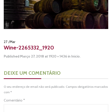
ESPANHA
27
/
Mar
Wine-2265332_1920
Published
Março 27, 2018
at
1920 × 1436
in
Inicio
.
DEIXE UM COMENTÁRIO
O seu endereço de email não será publicado.
Campos obrigatórios marcados
com
*
Comentário
*