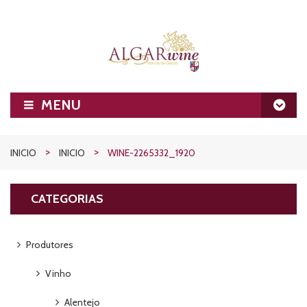
MENU
INICIO
>
>
INICIO
INICIO
WINE-2265332_1920
SOBRE
CATEGORIAS
VINHOS
AZEITES
VINHO DO PORTO
Produtores
PRODUTORES
DOURO
DOURO
Vinho
BLOG
VINHO
TEJO
DÃO
Alentejo